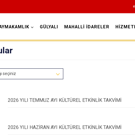
e
AYMAKAMLIK
GÜLYALI
MAHALLİ İDARELER
HİZMET
Ordu
ular
ğı seçiniz
Akkuş
Aybastı
Çamaş
2026 YILI TEMMUZ AYI KÜLTÜREL ETKİNLİK TAKVİMİ
Çatalpınar
Çaybaşı
2026 YILI HAZİRAN AYI KÜLTÜREL ETKİNLİK TAKVİMİ
Fatsa