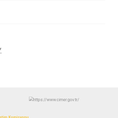
r
etim Komisyonu