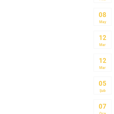
08
May
12
Mar
12
Mar
05
Şub
07
Oca