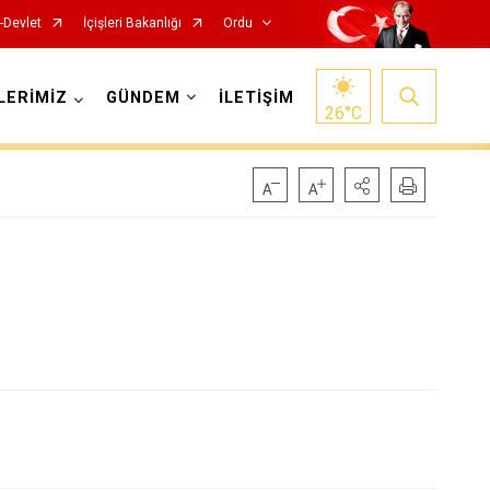
-Devlet
İçişleri Bakanlığı
Ordu
LERİMİZ
GÜNDEM
İLETİŞİM
26
°C
Kabadüz
Kabataş
Korgan
Kumru
Mesudiye
Perşembe