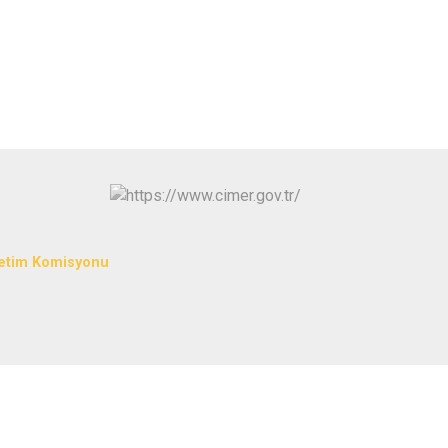
Ulubey
Ünye
Altınordu
etim Komisyonu