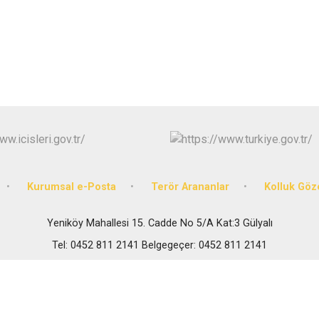
Gölköy
Gülyalı
Gürgentepe
İkizce
Kurumsal e-Posta
Terör Arananlar
Kolluk Göz
Yeniköy Mahallesi 15. Cadde No 5/A Kat:3 Gülyalı
Tel: 0452 811 2141 Belgegeçer: 0452 811 2141