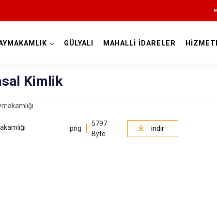
e
AYMAKAMLIK
GÜLYALI
MAHALLİ İDARELER
HİZMET
Ordu
sal Kimlik
5797
Akkuş
makamlığı
png
indir
Byte
Aybastı
Çamaş
Çatalpınar
Çaybaşı
Fatsa