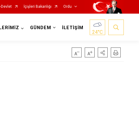
-Devlet
İçişleri Bakanlığı
Ordu
LERİMİZ
GÜNDEM
İLETİŞİM
24
°C
Kabadüz
Kabataş
Korgan
Kumru
Mesudiye
Perşembe