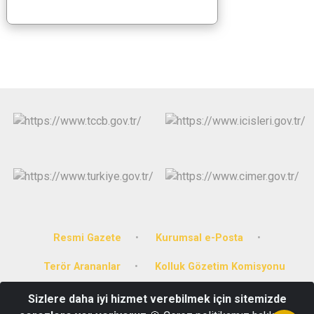
Resmi Gazete
Kurumsal e-Posta
Terör Arananlar
Kolluk Gözetim Komisyonu
Sizlere daha iyi hizmet verebilmek için sitemizde
Yeniköy Mahallesi 15. Cadde No 5/A Kat:3 Gülyalı