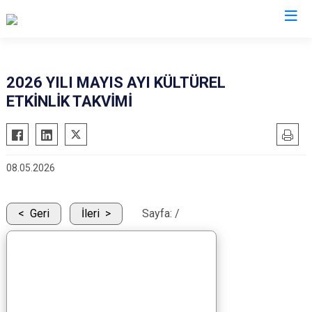
Ordu
2026 YILI MAYIS AYI KÜLTÜREL
ETKİNLİK TAKVİMİ
Akkuş
Kabadüz
Aybastı
Kabataş
Çamaş
Korgan
08.05.2026
Çatalpınar
Kumru
Çaybaşı
Mesudiye
Geri
İleri
Sayfa:
/
Fatsa
Perşembe
Gölköy
Ulubey
Gülyalı
Ünye
Gürgentepe
Altınordu
İkizce