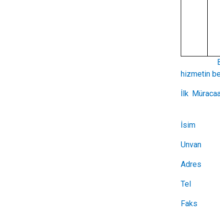
Başvuru es
hizmetin be
İlk Mü
İsim
Unvan
Adres
Tel
Fak