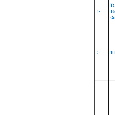
T
1-
Te
Ön
2-
Tü