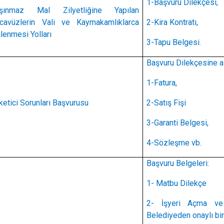
1-Başvuru Dilekçesi,
Gölköy
aşınmaz Mal Zilyetliğine Yapılan
cavüzlerin Vali ve Kaymakamlıklarca
2-Kira Kontratı,
Gülyalı
lenmesi Yolları
3-Tapu Belgesi.
Gürgentepe
İkizce
Başvuru Dilekçesine aş
1-Fatura,
ketici Sorunları Başvurusu
2-Satış Fişi
3-Garanti Belgesi,
4-Sözleşme vb.
Başvuru Belgeleri:
1- Matbu Dilekçe
2- İşyeri Açma ve
Belediyeden onaylı bir