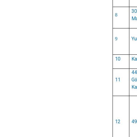
30
8
Ma
Yu
9
10
Ka
44
11
Gö
Ka
12
49