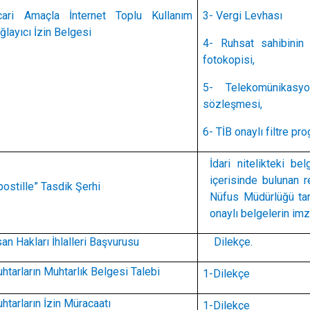
cari Amaçla İnternet Toplu Kullanım
3- Vergi Levhası
ğlayıcı İzin Belgesi
4- Ruhsat sahibini
fotokopisi,
5- Telekomünikasy
sözleşmesi,
6- TİB onaylı filtre pro
İdari nitelikteki bel
içerisinde bulunan r
postille” Tasdik Şerhi
Nüfus Müdürlüğü tar
onaylı belgelerin imz
san Hakları İhlalleri Başvurusu
Dilekçe.
htarların Muhtarlık Belgesi Talebi
1-Dilekçe
htarların İzin Müracaatı
1-Dilekçe