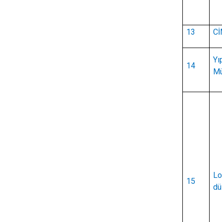
13
Cİ
Yı
14
Mü
Lo
15
dü