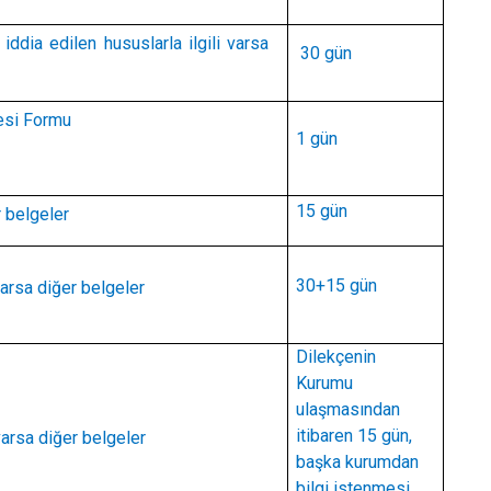
ddia edilen hususlarla ilgili varsa
30 gün
esi Formu
1 gün
15 gün
r belgeler
30+15 gün
arsa diğer belgeler
Dilekçenin
Kurumu
ulaşmasından
itibaren 15 gün,
arsa diğer belgeler
başka kurumdan
bilgi istenmesi