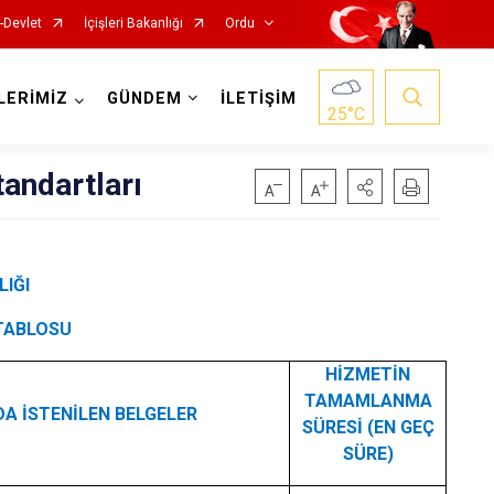
-Devlet
İçişleri Bakanlığı
Ordu
LERİMİZ
GÜNDEM
İLETİŞİM
25
°C
tandartları
IĞI
Kabadüz
Kabataş
TABLOSU
Korgan
HİZMETİN
TAMAMLANMA
Kumru
A İSTENİLEN BELGELER
SÜRESİ (EN GEÇ
Mesudiye
SÜRE)
Perşembe