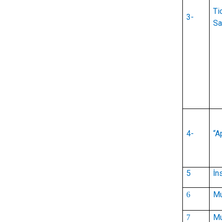
Ti
3-
Sa
4-
“A
5
İn
Mu
6
Mu
7