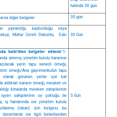
halinde 30 gün
30 gün
arsa diğer belgeler
ün yıprandığı, kaybolduğu veya
ilekçe,
Mühür Ücreti Dekontu,
Eski
30 Gün
da belirtilen belgeler eklenir:
1-
nda alınmış yönetim kurulu kararının
açılacak yerin tapu senedi örneği,
tının örneği/
Ana gayrimenkulün tapu
n olarak görünen yerler için kat
 ile aldıkları kararın örneği, mesken ve
 aldığı binalarda mesken sahiplerinin
işyeri sahiplerinin oy çokluğu ile
5 Gün
eği, iş hanlarında ise yönetim kurulu
ullanma (iskan) izin belgesi, bu
 durumlarda ise ilgili belediyeden