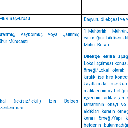
MER Başvurusu
Başvuru dilekçesi ve v
1-Muhtarlık Mührün
pranmış, Kaybolmuş veya Çalınmış
çalındığını bildiren d
hür Müracaatı
Mühür Beratı
Dilekçe ekine aşağı
Lokal açılması konusu
örneği/
Lokal olarak 
kiralık ise kira kontra
kayıtlarında meske
maliklerinin oy birliği
işyerinin birlikte yer
kal (içkisiz/içkili) İzin Belgesi
tamamının onayı ve 
zenlenmesi
aldıkları kararın örn
kararı örneği/
Yapı k
belgenin bulunmadığı