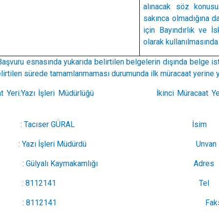
alınacak söz konusu 
sakınca olmadığına dai
için Bayındırlık ve İ
olarak kullanılmasında
nasında yukarıda belirtilen belgelerin dışında belge istenil
lirtilen sürede tamamlanmaması durumunda ilk müracaat yerine y
racaat Yeri:Yazı İşleri Müdürlüğü İ
 : Tacıser GÜRAL İsim : M
 : Yazı İşleri Müdürdü Unvan
 : Gülyalı Kaymakamlığı Adres : Gü
 : 8112141 Tel : 
s : 8112141 Faks :