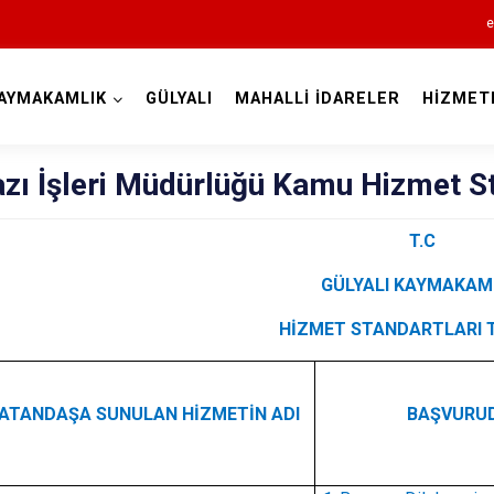
e
AYMAKAMLIK
GÜLYALI
MAHALLİ İDARELER
HİZMET
Ordu
azı İşleri Müdürlüğü Kamu Hizmet S
T.C
GÜLYALI KAYMAKAML
Akkuş
Aybastı
HİZMET STANDARTLARI 
Çamaş
Çatalpınar
ATANDAŞA SUNULAN HİZMETİN ADI
BAŞVURUD
Çaybaşı
Fatsa