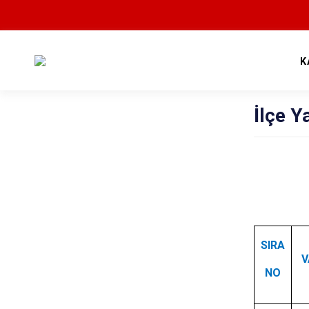
K
İlçe Y
SIRA
V
NO